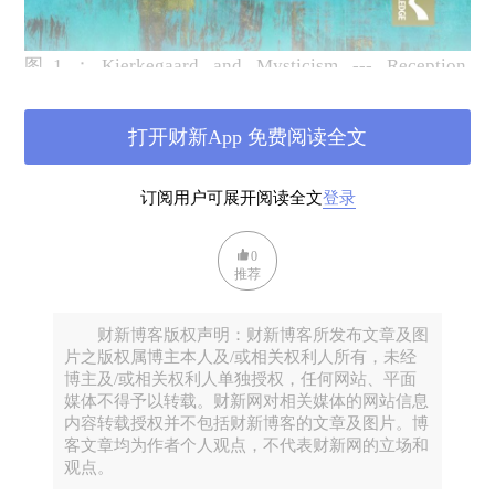
图
1：Kierkegaard and Mysticism --- Reception,
Influence, Resonance 2025 ed Hjo
rdis Becker-
Lindenthal
《克尔凯郭尔与神秘主义：接受，影响，共
打开财新App 免费阅读全文
鸣》。这位存在主义的创始人，他的姓，旧译“克尔凯
郭尔”，新译根据丹麦发音，是“祁克果”。许多年前，
订阅用户可展开阅读全文
登录
上世纪末叶，我常引用他的名言：“你怎样信仰，你就
怎样生活。”这本新书提供了克尔凯郭尔始终就有的神
0
秘主义情怀的最新考证，出版社的摘要：《克尔凯郭
推荐
尔与神秘主义》汇聚了多位学者的工作，从神秘主义
视角阅读索伦·克尔凯郭尔不仅为这位丹麦人的思想带
财新博客版权声明：财新博客所发布文章及图
片之版权属博主本人及/或相关权利人所有，未经
来了新的视角，也为神秘主义本身提供了一种新的视
博主及/或相关权利人单独授权，任何网站、平面
角，与存在主义问题、伦理学、跨信仰对话和社会政
媒体不得予以转载。财新网对相关媒体的网站信息
治批评的相关性。
内容转载授权并不包括财新博客的文章及图片。博
客文章均为作者个人观点，不代表财新网的立场和
这三个部分主要关注：（
1）接受史，考虑那些即使通
观点。
过二手资料中介的神秘主义作家，对克尔凯郭尔思想