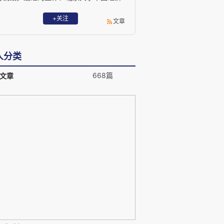
研究中心和浙江大学经济学院经济学教
授，浙江大学跨学科社会科学研究中心学
+关注
文章
术委员会主席。长期坚持的工作：财新传
媒学术顾问。教学及阅读领域：经济学思
想史、制度分析基础、行为经济学、新政
人分类
治经济学——公共选择理论与社会选择理
论、演化社会理论——演化认识论与演化
668篇
文章
道德哲学。在公共领域内所持的矛盾态
度：批判主流，关注思想，拒绝媒体。对
任何学说及其说服者持温和的怀疑主义态
度，这种态度不合逻辑，但真实，如
harlie Brown 一般真实。