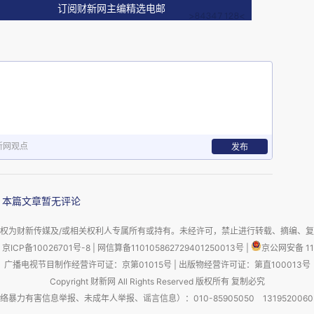
订阅财新网主编精选电邮
tist
st 2026年2月21日。2026 年 2 月 21 日的《新科
新网观点
发布
聚焦多领域前沿研究与发现，涵盖宇宙起源（数值相
反弹或平行宇宙碰撞）、医学与健康（DMT 单次
本篇文章暂无评论
注且有专属干预手段、CAR-T 细胞或可延缓渐
纳米级淋巴样血管 NLVs，或为神经退行性疾病
权为财新传媒及/或相关权利人专属所有或持有。未经许可，禁止进行转载、摘编、
京ICP备10026701号-8
|
网信算备110105862729401250013号
|
京公网安备 11
量子领域实现热量逆向流动，挑战热力学第二定
广播电视节目制作经营许可证：京第01015号
|
出版物经营许可证：第直100013号
立行走、大脑变大等进化的副产品，手部演化与工
Copyright 财新网 All Rights Reserved 版权所有 复制必究
害信息举报、未成年人举报、谣言信息）：010-85905050 13195200605 举报邮
领域，同时探讨了
AI 的未来影响、气候政策的困境