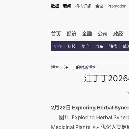
数据
我闻
机构订阅
会议
Promotion
首页
经济
金融
公司
政经
更多
科技
地产
汽车
消费
能
博客
>
汪丁丁的财新博客
汪丁丁202
2
2
月22日 Exploring Herbal Syner
图
1：Exploring Herbal Syner
Medicinal Plants
《为优化人类健