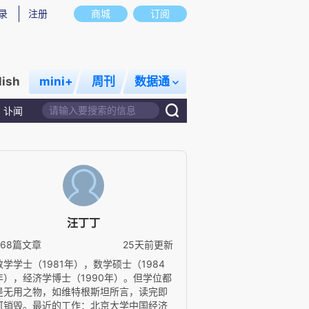
录
注册
商城
订阅
lish
mini+
周刊
数据通
讣闻
汪丁丁
668篇文章
25天前更新
数学学士（1981年），数学硕士（1984
年），经济学博士（1990年）。但学位都
是无用之物，如维特根斯坦所言，读完即
可销毁。最近的工作：北京大学中国经济