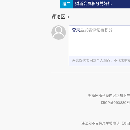
推广
财新会员积分兑好礼
评论区
0
2月2
3
日
总第
3583 期 New Scien
登录
后发表评论得积分
图
1：豆包阅读：New Scienti
学家》（总第 3583 期），
评论仅代表网友个人观点，不代表财
图
2，豆包AI阅读的概述。
对论揭示大爆炸前的宇宙可能存在
剂量可缓解抑郁、父亲产后抑郁获关
冻症）、脑科学（发现大脑中潜在的
财新网所刊载内容之知识产
京ICP证090880号
治疗提供新方向）、物理学（
律）、
人类进化（人类下巴是直
违法和不良信息举报电话（涉网络暴力有
具使用、语言发展相关）等关键