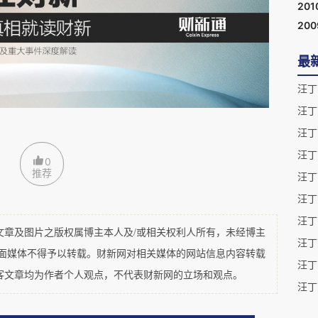
使本书成为草本爱好者、从业者以及任何寻求整体
201
20
最
汪丁
汪丁
汪丁
汪丁
0
推荐
汪丁
汪丁
汪丁
及图片之版权属博主本人及/或相关权利人所有，未经博主
汪丁
平面媒体不得予以转载。财新网对相关媒体的网站信息内容转载
汪丁
客文章均为作者个人观点，不代表财新网的立场和观点。
汪丁