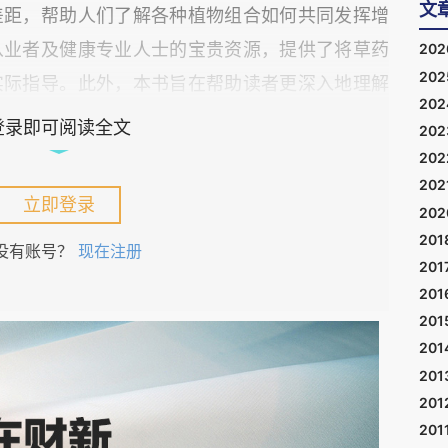
文
差距，帮助人们了解各种植物组合如何共同发挥增
从业者及健康专业人士的宝贵资源，提供了将草药
20
20
实际指导。此外，本书旨在帮助读者更深入地理解
20
在为健康目的选择和使用草药时做出明智的决策。
登录即可阅读全文
20
发展趋势相契合，鼓励人们采取将草药疗法纳入平
20
体而言，本书力求成为一部全面且易于理解的指
202
立即登录
20
何组合草药以获得最佳健康效果的持续讨论做出贡
201
没有账号？
现在注册
促进人类最佳健康》的目的是为了满足人们对草药
201
增长的需求。现有文献往往缺乏对不同草药如何协
201
旨在填补这一空白。在人们对自然疗法和整体健康
201
201
来越需要关于如何利用多种草本植物的综合益处的
201
求，通过提供有关草本植物组合协同作用的宝贵见
201
祉做出明智的选择。其目标是提供一种将传统智慧
201