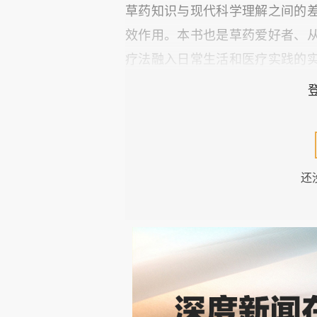
草药知识与现代科学理解之间的
效作用。本书也是草药爱好者、
疗法融入日常生活和医疗实践的
各种草药组合的协同作用，从而
这与整体医学和补充医学的广泛
衡生活方式的全面健康方式。总
南，为关于草药治疗潜力以及如
还
献。撰写《探索草药协同作用以
学领域全面且易获取资源的日益
同发挥作用的详细探讨，而本书
关注日益增加的背景下，人们越
实用指导。本书旨在满足这一需
解，帮助读者为自身的健康和福