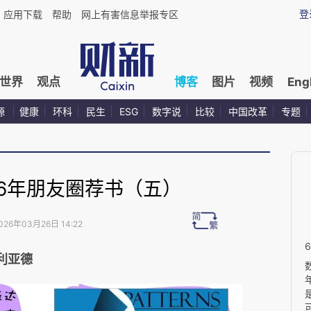
登
应用下载
帮助
网上有害信息举报专区
世界
观点
博客
图片
视频
Eng
源
健康
环科
民生
ESG
数字说
比较
中国改革
专题
26年朋友圈荐书（五）
026年03月26日 14:22
伊利亚德