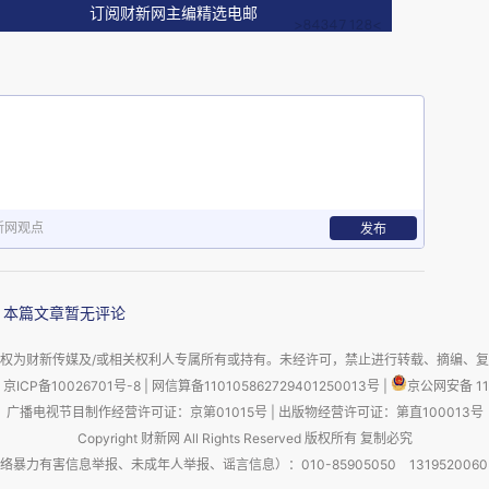
订阅财新网主编精选电邮
yth, Religion, and History 2014 Nicolae
，宗教，历史》。
新网观点
发布
出生于罗马尼亚的布加勒斯特，1986年逝于美国伊利
罗马尼亚，他是一位小说家、记者和教育家，而在
本篇文章暂无评论
家被世人所熟知，他以独特的视角撰写和教授“比
权为财新传媒及/或相关权利人专属所有或持有。未经许可，禁止进行转载、摘编、
校报上发
表文章，大学期间，他一直以写作为业。
京ICP备10026701号-8
|
网信算备110105862729401250013号
|
京公网安备 11
vântul》上，他最喜欢的教授奈·约内斯库（Nae
广播电视节目制作经营许可证：京第01015号
|
出版物经营许可证：第直100013号
Copyright 财新网 All Rights Reserved 版权所有 复制必究
末成为该报主编。大学期间，埃利亚德被称为“年轻一代的
害信息举报、未成年人举报、谣言信息）：010-85905050 13195200605 举报邮
。1928 年，他从布加勒斯特大学毕业，毕业论