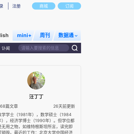
录
注册
商城
订阅
lish
mini+
周刊
数据通
讣闻
汪丁丁
668篇文章
26天前更新
数学学士（1981年），数学硕士（1984
年），经济学博士（1990年）。但学位都
是无用之物，如维特根斯坦所言，读完即
可销毁。最近的工作：北京大学中国经济