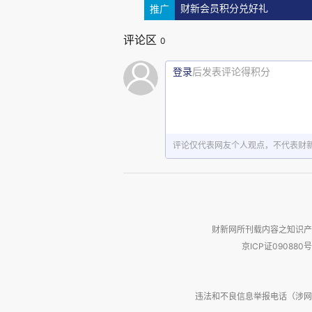
推广
财新会员积分兑好礼
评论区
0
图
2：Mircea Eliade --- M
登录
后发表评论得积分
Babuts
《米尔恰·伊利亚德：神话
我抄录微信读书的译文：
评论仅代表网友个人观点，不代表财
1907年，米尔恰·伊利亚德
诺伊州的芝加哥，享年79岁。在
他生命的后期，他作为宗教历史学
财新网所刊载内容之知识产
较宗教”课程。高中时，他开始在
京ICP证090880号
他的很多文章发表在报纸《
Cu
Ionescu）在 1927 年年
违法和不良信息举报电话（涉网络暴力有
领袖”，因为他成了同学们的代言人