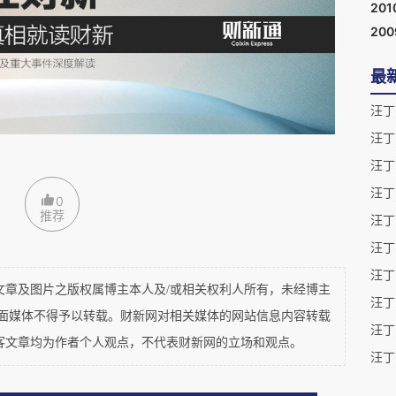
201
20
最
汪丁
汪丁
汪丁
汪丁
0
推荐
汪丁
汪丁
汪丁
及图片之版权属博主本人及/或相关权利人所有，未经博主
汪丁
平面媒体不得予以转载。财新网对相关媒体的网站信息内容转载
汪丁
客文章均为作者个人观点，不代表财新网的立场和观点。
汪丁