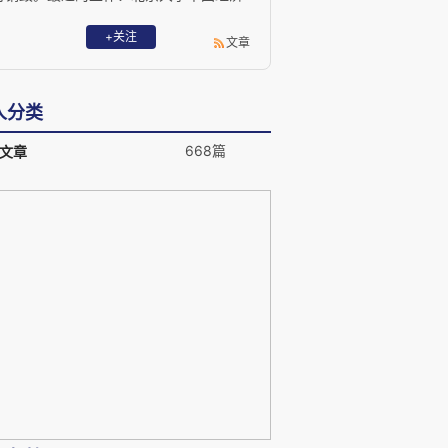
研究中心和浙江大学经济学院经济学教
授，浙江大学跨学科社会科学研究中心学
+关注
文章
术委员会主席。长期坚持的工作：财新传
媒学术顾问。教学及阅读领域：经济学思
想史、制度分析基础、行为经济学、新政
人分类
治经济学——公共选择理论与社会选择理
论、演化社会理论——演化认识论与演化
668篇
文章
道德哲学。在公共领域内所持的矛盾态
度：批判主流，关注思想，拒绝媒体。对
任何学说及其说服者持温和的怀疑主义态
度，这种态度不合逻辑，但真实，如
harlie Brown 一般真实。