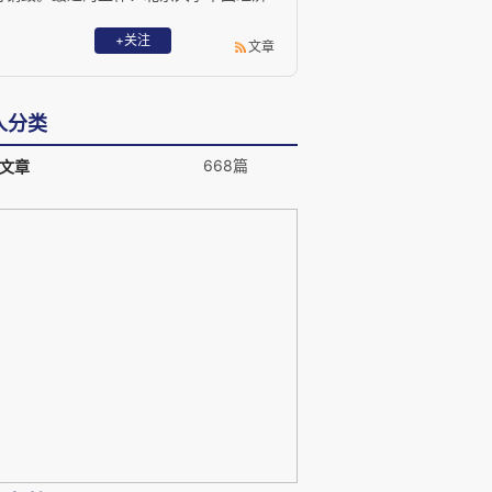
研究中心和浙江大学经济学院经济学教
授，浙江大学跨学科社会科学研究中心学
+关注
文章
术委员会主席。长期坚持的工作：财新传
媒学术顾问。教学及阅读领域：经济学思
想史、制度分析基础、行为经济学、新政
人分类
治经济学——公共选择理论与社会选择理
论、演化社会理论——演化认识论与演化
668篇
文章
道德哲学。在公共领域内所持的矛盾态
度：批判主流，关注思想，拒绝媒体。对
任何学说及其说服者持温和的怀疑主义态
度，这种态度不合逻辑，但真实，如
harlie Brown 一般真实。