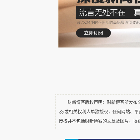
复制/繁殖：生物体可以繁殖，而
机制，而技术具有错误检查和容
资源以维持其功能和结构。这组
基本特征。它侧重于适用于生物
的框架来分析和比较不同的系统
法，弥合生命科学和工程学之间
创新。这种生物学和技术的交叉
杂系统理论的视角对生命系统有更
不，我指的是自然资源的基本特征
财新博客版权声明：财新博客所发布文章
及/或相关权利人单独授权，任何网站、
我为误会道歉。基于搜索结果和
授权并不包括财新博客的文章及图片。博
下面是定义自然资源的关键属性的