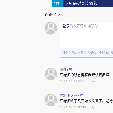
资源。效用或价值:它们必须对人
推广
财新会员积分兑好礼
是文化。用尽性:资源可以是用尽
评论区
2
再生性:根据其再生能力可分为可
登录
后发表评论得积分
域的分布往往不均匀。外部性:自
波动性:自然资源的价格可能会发
赖有限的自然资源。可变性:资源
经济上有用（例如金属矿石、石油
评论仅代表网友个人观点，不代表财
和提供生态系统服务方面发挥着
境等不同角度界定自然资源的基
南山东君
汪老师的所有博客我都认真阅读，
理和可持续利用有关的挑战。
2024-10-19 05:03 · 上海
因此，资源是为了让有机体生活
财新网友swxKJ2
汪老师终于又开始发文章了。期待
生物，绿藻通过从光和水中获取自
2024-07-18 07:19 · 上海