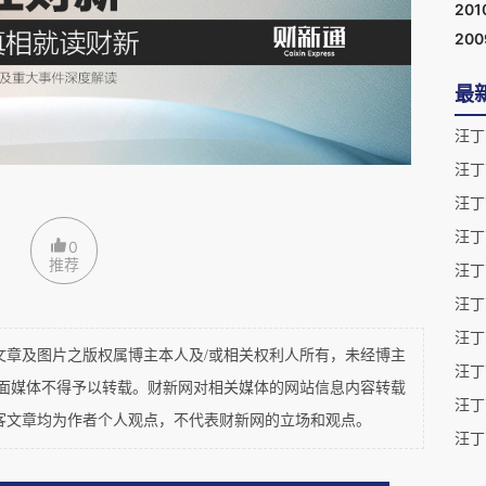
技术可以制造或复制。纠错：生物体具有DNA修复
201
20
错系统。资源利用：生物体和技术都消耗环境中的
最小的特征捕捉了最广泛的生物体和技术所共有的
最
和技术领域的基本过程和属性，从而允许一个通用
汪丁
。通过识别这些共同特征，我们可以开发跨学科方
汪丁
的差距，从而有可能在这两个领域带来新的见解和
汪丁
点可以促进仿生技术的发展，并通过信息处理和复
汪丁
0
推荐
深入的理解。
汪丁
汪丁
汪丁
。
及图片之版权属博主本人及/或相关权利人所有，未经博主
汪丁
平面媒体不得予以转载。财新网对相关媒体的网站信息内容转载
汪丁
您的澄清，让我们重点关注自然资源的基本特征。
客文章均为作者个人观点，不代表财新网的立场和观点。
汪丁
简要列表:自然发生:没有人类活动或干预而存在的