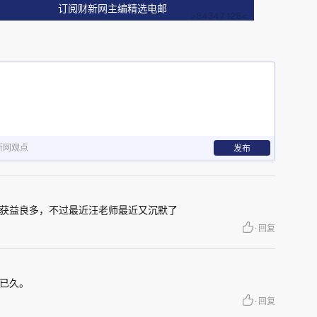
类有某种用途或价值，无论是经济、美学、科学还
订阅财新网主编精选电邮
的（有限的）也可以是用尽不尽的（永恒的）。可
再生或不可再生。分布不均:自然资源在不同地理区
然资源的开采或使用可能导致外部效应，如污染。
生显著的变化。主导地位:一些国家经济可能严重依
可能以某种形式存在，而这种形式需要加工才能在
）。生态系统功能:许多自然资源在维持生态平衡
新网观点
发布
至关重要的作用。这些基本特征涵盖了从经济到环
本特征。它们强调了这些资源的复杂性以及与其管
获益良多，不过最近汪老师最近又沉默了
·
回复
得更好，因为交易发生在两方之间。或者想想原核
已久。
身营养而生活得更好。
·
回复