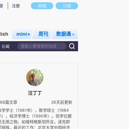
录
注册
商城
订阅
lish
mini+
周刊
数据通
讣闻
汪丁丁
668篇文章
26天前更新
数学学士（1981年），数学硕士（1984
年），经济学博士（1990年）。但学位都
是无用之物，如维特根斯坦所言，读完即
可销毁。最近的工作：北京大学中国经济