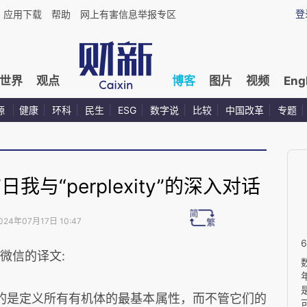
登
应用下载
帮助
网上有害信息举报专区
世界
观点
博客
图片
视频
Eng
源
健康
环科
民生
ESG
数字说
比较
中国改革
专题
日我与“perplexity”的深入对话
024年07月17日 10:47
发表微信的译文:
的是定义所有有机体的最基本属性，而不管它们的