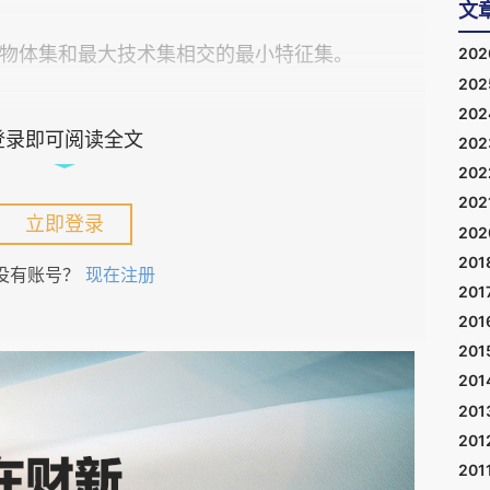
文
物体集和最大技术集相交的最小特征集。
20
20
20
相交的最小特征集，我们需要考虑与生命系统和技
登录即可阅读全文
20
是建议的最小功能集：信息处理：所有生物体都处
20
或信号。此功能包括存储、传输和操作信息的能
202
立即登录
20
需要能量才能发挥作用。生物体有新陈代谢，而技
201
没有账号？
现在注册
生物体具有细胞结构，而技术具有物理成分。两者
201
性。
201
激做出反应，而技术则通过输入和输出与周围环境
201
201
具有专门的细胞成分，而技术具有专门的部分或模
201
可以存在于各种尺度上，从微观到宏观。适应性：
201
，而技术可以升级或修改以适应不断变化的需求。
201