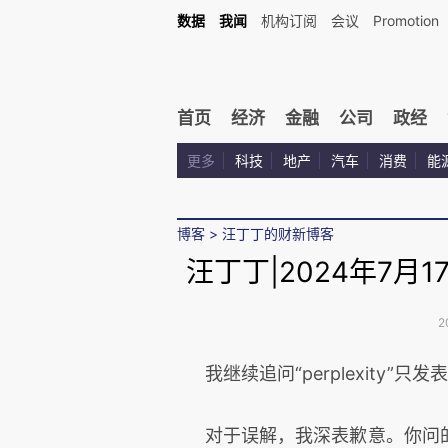
数据
我闻
机构订阅
会议
Promotion
首页
经济
金融
公司
政经
更多
科技
地产
汽车
消费
能
博客
>
汪丁丁的财新博客
汪丁丁|2024年7月17
2
我继续追问“perplexity”只
对于误解，我深表歉意。你问